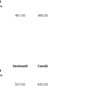
й
ч
401.00
486.00
й
Зелений
Синій
й
ч
507.00
692.00