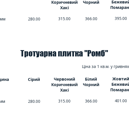
Бежеви
Коричневий
Чорний
Помаран
Хакі
395.00
315.00
366.00
 мм
280.00
Тротуарна плитка "Ромб"
Ціна за 1 кв.м. у гривнях
Жовти
Червоний
Білий
щина
Сірий
Бежеви
Коричневий
Чорний
Помаран
Хакі
401.00
315.00
366.00
 мм
280.00