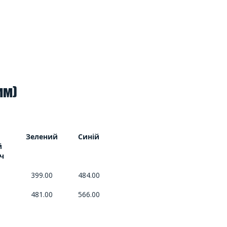
мм)
Зелений
Синій
й
ч
399.00
484.00
481.00
566.00