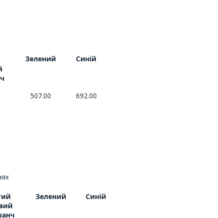
Зелений
Синій
й
й
ч
507.00
692.00
нях
тий
Зелений
Синій
вий
ранч