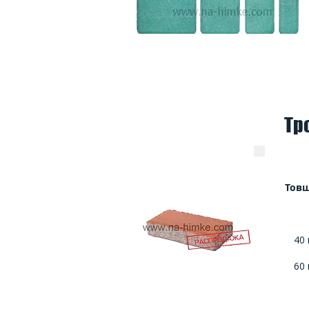
Тр
Тов
40
60