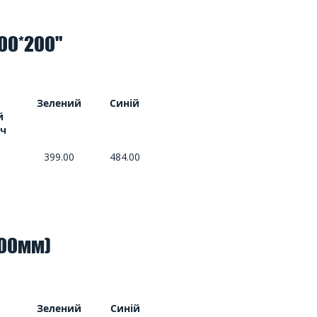
00*200"
й
Зелений
Синій
й
ч
399.00
484.00
100мм)
й
Зелений
Синій