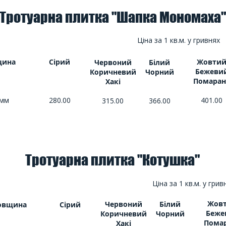
Тротуарна плитка "Шапка Мономаха"
Ціна за 1 кв.м. у гривнях
щина
Сірий
Жовти
Червоний
Білий
Бежеви
Коричневий
Чорний
Помаран
Хакі
 мм
280.00
401.00
315.00
366.00
Тротуарна плитка "Котушка"
Ціна за 1 кв.м. у грив
Жов
Червоний
Білий
овщина
Сірий
Беже
Коричневий
Чорний
Пома
Хакі