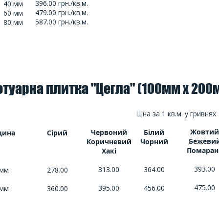
396.00 грн./кв.м.
40 мм
479.00 грн./кв.м.
60 мм
587.00 грн./кв.м.
80 мм
отуарна плитка "Цегла" (100мм х 200
Ціна за 1 кв.м. у гривнях
Жовтий
Червоний
Білий
щина
Сірий
Бежеви
Коричневий
Чорний
Помаран
Хакі
393.00
313.00
364.00
 мм
278.00
475.00
395.00
456.00
 мм
360.00