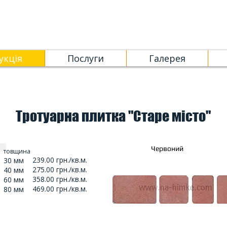
укція
Послуги
Галерея
Тротуарна плитка "Старе місто"
Червоний
товщина
239.00 грн./кв.м.
30 мм
275.00 грн./кв.м.
40 мм
358.00 грн./кв.м.
60 мм
469.00 грн./кв.м.
80 мм