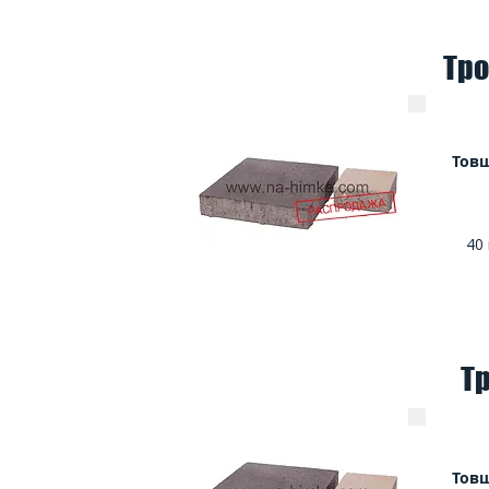
Тро
Тов
40
Тр
Тов