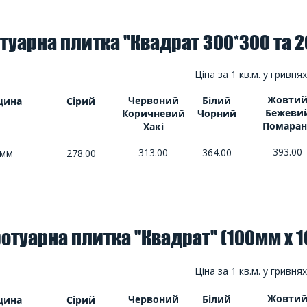
туарна плитка "Квадрат 300*300 та 2
Ціна за 1 кв.м. у гривнях
Жовти
Червоний
Білий
щина
Сірий
Бежеви
Коричневий
Чорний
Помаран
Хакі
393.00
313.00
364.00
 мм
278.00
отуарна плитка "Квадрат" (100мм х 
Ціна за 1 кв.м. у гривнях
Жовти
Червоний
Білий
щина
Сірий