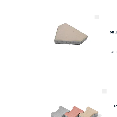
Тов
40
Т