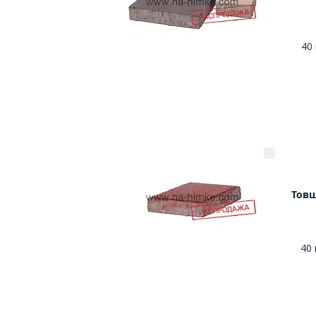
40
Тов
40